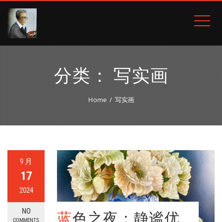
分类：
写实画
Home
写实画
9 月
17
2024
NO
蓝色之夜：静谧优
COMMENTS