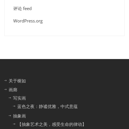
评论 feed
WordPress.org
关于榭如
画廊
写实画
蓝色之夜：静谧优雅，中式意蕴
抽象画
【抽象艺术之美，感受生命的律动】