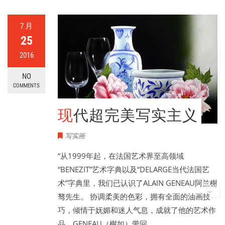
7 月
25
2016
NO
COMMENTS
现代超完美写实主义
写实画
“从1999年起，在法国艺术界至高领域
“BENEZIT”艺术字典以及“DELARGE当代法国艺
术”字典里，我们已认识了ALAIN GENEAU阿兰榭
驽先生。 协调柔美的色彩，拥有全面的油画技
巧，倾情于妩媚和迷人气息，成就了他的艺术作
品，GENEAU（榭如）带回…