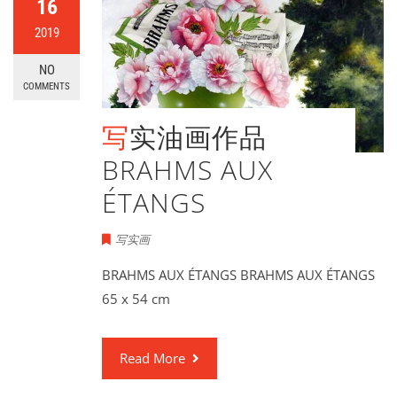
16
2019
NO
COMMENTS
写实油画作品
BRAHMS AUX
ÉTANGS
写实画
BRAHMS AUX ÉTANGS BRAHMS AUX ÉTANGS
65 x 54 cm
Read More